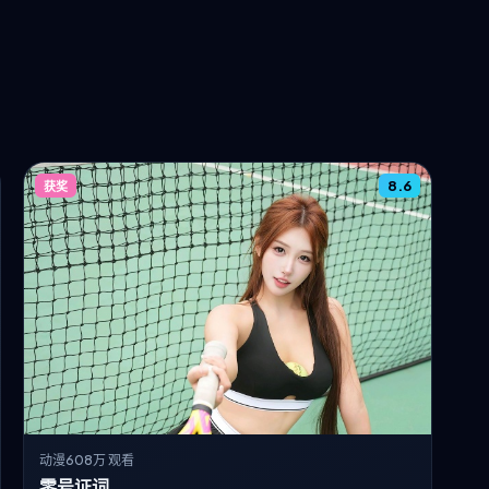
8.6
获奖
动漫
608万 观看
零号证词