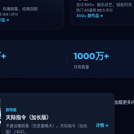
总计
300+
·
娱乐综艺，轻松时光
+
·
热播剧集，经典回顾
热门
45
最新
8
8.5
评分
新
15
9.1
评分
300+
部作品 →
品 →
+
1000万+
月观看量
加载更多
剧场版
天际指令（加长版）
详情 →
不建议睡前看（信息量略大）。天际指令（加长
版） / 科幻。