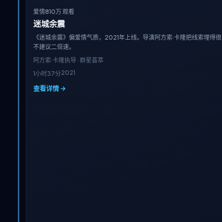
爱情
810万 观看
迷城余震
《迷城余震》偏爱情气质，2021年上线。导演阿方索·卡隆把线索埋得很
不建议二倍速。
阿方索·卡隆
执导 · 群星荟萃
2021
1小时37分
查看详情 →