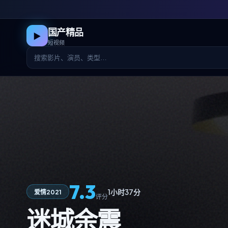
国产精品
▶
短视频
7.3
1小时37分
爱情
2021
评分
迷城余震