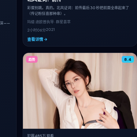
彩蛋别跳。真的。北风证词：前传最后 30 秒把前面全串起来了
（传记粉狂喜那种串）。
玛缇·迪欧普
执导 · 群星荟萃
深——
2021
2小时06分
查看详情 →
8.4
趋势
犯罪
485万 观看