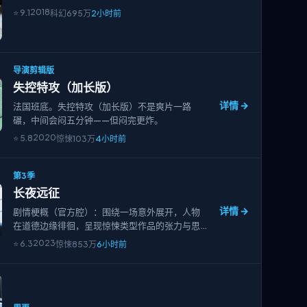
2018
⭐
9.1
科幻
695万
2小时前
导演剪辑版
失控特攻（加长版）
详情 →
法国班底。失控特攻（加长版）不是爽片一路
碾，中间会闷五分钟——但闷完更炸。
2020
⭐
5.8
惊悚
103万
4小时前
第3季
长夜远征
详情 →
剧情梗概（官方腔）：围绕一场意外展开，人物
在道德边缘徘徊，呈现惊悚类型作品的张力与思
考——长夜远征。
2023
⭐
6.3
惊悚
853万
6小时前