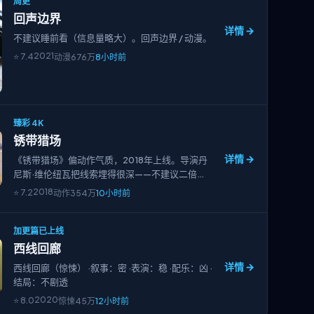
周更
回声边界
详情 →
不建议睡前看（信息量略大）。回声边界 / 动漫。
2021
⭐
7.4
动漫
676万
8小时前
臻彩 4K
锈带猎场
详情 →
《锈带猎场》偏动作气质，2018年上线。导演丹
尼斯·维伦纽瓦把线索埋得很深——不建议二倍
速。
2018
⭐
7.2
动作
354万
10小时前
加更篇已上线
西线回廊
详情 →
西线回廊（惊悚） ·叙事：密 ·表演：稳 ·配乐：凶 ·
结局：不剧透
2020
⭐
8.0
惊悚
45万
12小时前