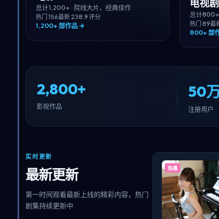
电视剧
总计
1,200+
·
院线大片，经典佳作
总计
800
热门
156
最新
23
8.9
评分
热门
89
最
1,200+
部作品 →
800+
部作
2,800+
50万
影视作品
注册用户
实时更新
热播
最新更新
第一时间观看最新上线的精彩内容，热门
剧集持续更新中