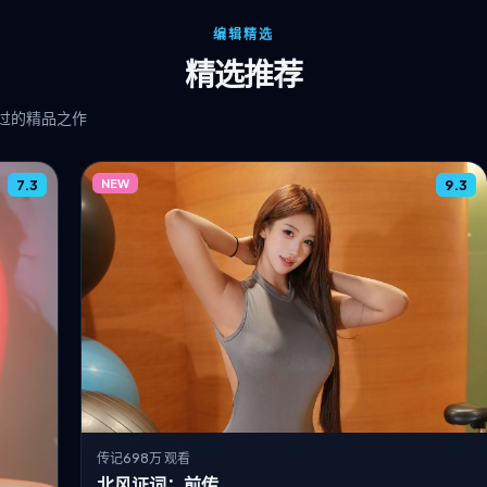
编辑精选
精选推荐
过的精品之作
7.3
NEW
9.3
传记
698万 观看
北风证词：前传