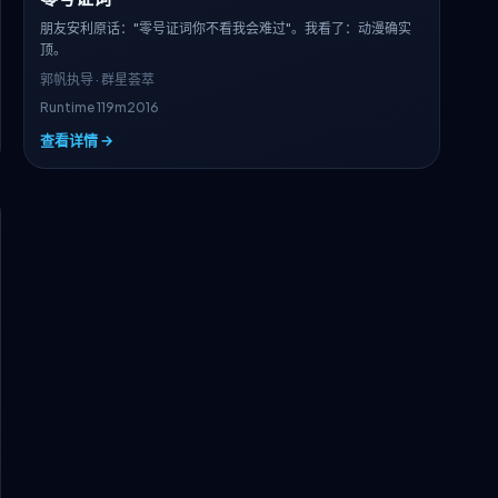
朋友安利原话："零号证词你不看我会难过"。我看了：动漫确实
顶。
郭帆
执导 · 群星荟萃
Runtime 119m
2016
查看详情 →