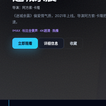
导演：
阿方索·卡隆
《迷城余震》偏爱情气质，2021年上线。导演阿方索·卡隆
速。
IMAX · 杜比全景声 · 4K超清 ·
热播
立即观看
详细信息
收藏